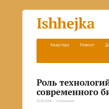
Ishhejka
Квартира
Ремонт
Д
Роль технологи
современного б
25.05.2026
Отношения